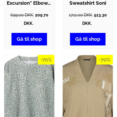
Excursion'' Elbow Slit Heavy…
Sweatshirt Soni
699.00 DKK.
209.70
1711.00 DKK.
513.30
DKK.
DKK.
Gå til shop
Gå til shop
-70%
-70%