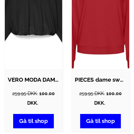
VERO MODA DAME SWEATSHIRT VMVIANA -…
PIECES dame sweatshirt PCSKYLAR - High…
259.95 DKK.
100.00
259.95 DKK.
100.00
DKK.
DKK.
Gå til shop
Gå til shop