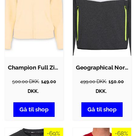
Champion Full Zip Sweatshirt Dame
Geographical Norway sweatshirt Fanas…
500.00 DKK.
149.00
499.00 DKK.
150.00
DKK.
DKK.
Gå til shop
Gå til shop
-69%
-68%