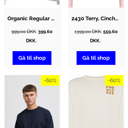
Organic Regular sweatshirt - Heather…
2430 Terry, Cinched Waist Sweatshirt
999.00 DKK.
399.60
1399.00 DKK.
559.60
DKK.
DKK.
Gå til shop
Gå til shop
-60%
-60%