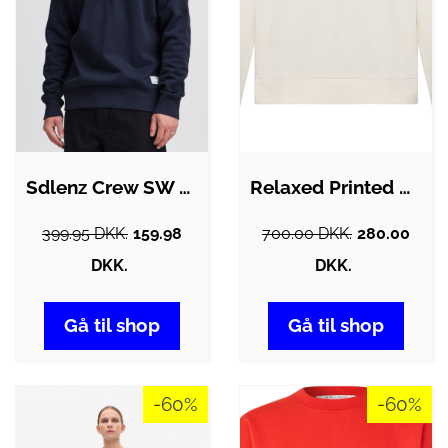
Sdlenz Crew SW Sweatshirt21104222
Relaxed Printed Crew Neck
399.95 DKK.
159.98
700.00 DKK.
280.00
DKK.
DKK.
Gå til shop
Gå til shop
-60%
-60%