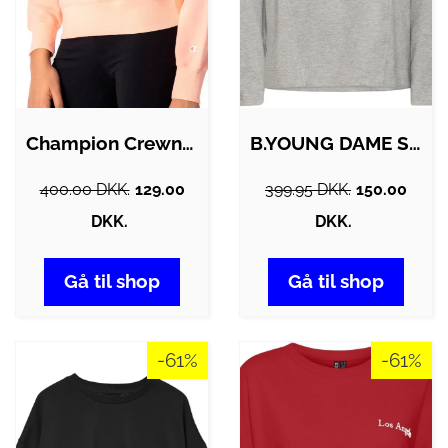
Champion Crewneck Sweatshirt Dame
B.YOUNG DAME SWEATSHIRT BYPUSTI - Mid…
400.00 DKK.
129.00
399.95 DKK.
150.00
DKK.
DKK.
Gå til shop
Gå til shop
-61%
-61%