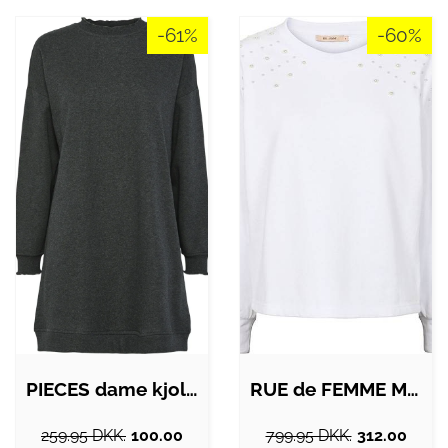
-61%
-60%
PIECES dame kjole PCPATRICE - Dark Grey…
RUE de FEMME Magnhild sweatshirt - Off…
259.95 DKK.
100.00
799.95 DKK.
312.00