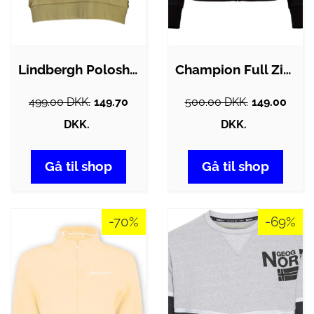
Lindbergh Poloshirt
Champion Full Zip Sweatshirt Dame
499.00 DKK.
149.70
500.00 DKK.
149.00
DKK.
DKK.
Gå til shop
Gå til shop
-70%
-69%