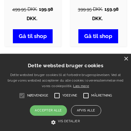
499.95 DKK.
199.98
399.95 DKK.
159.98
DKK.
DKK.
Gå til shop
Gå til shop
×
-60%
-60%
Dette websted bruger cookies
Dette websted bruger cookies til at forbedre brugeroplevelsen. Ved at
bruge vores websted accepterer du alle cookies i overensstemmelse med
vores cookiepolitik.
Læs mere
NØDVENDIGE
YDEEVNE
MÅLRETNING
ACCEPTER ALLE
AFVIS ALLE
VIS DETALJER