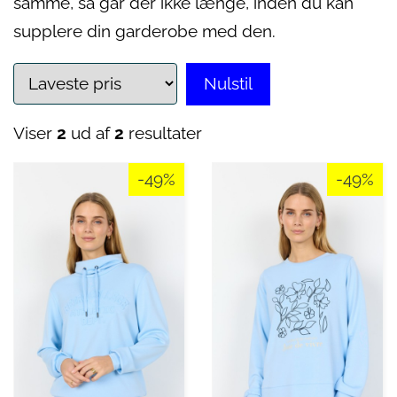
samme, så går der ikke længe, inden du kan
supplere din garderobe med den.
Nulstil
Viser
2
ud af
2
resultater
-49%
-49%