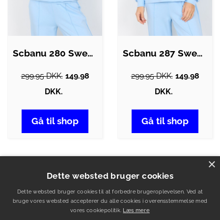
Scbanu 280 Sweatshirt Lyseblå
Scbanu 287 Sweatshirt Lyseblå
299.95 DKK.
149.98
299.95 DKK.
149.98
DKK.
DKK.
Gå til shop
Gå til shop
×
Dette websted bruger cookies
Indholdsfortegnelse
Den lyseblå sweatshirt – din nye yndlingstrøje
Dette websted bruger cookies til at forbedre brugeroplevelsen. Ved at
bruge vores websted accepterer du alle cookies i overensstemmelse med
Se udvalget af lyseblå sweatshirts her!
vores cookiepolitik.
Læs mere