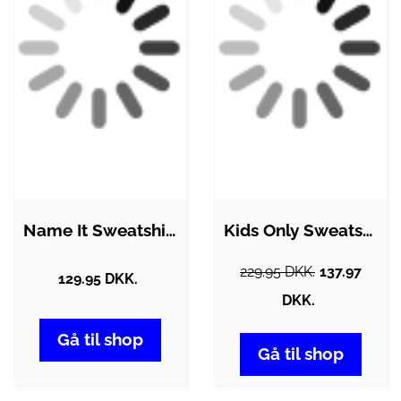
Name It Sweatshirt - Noos - NmfValba -…
Kids Only Sweatshirt - KonPhilea - Earth…
229.95 DKK.
137.97
129.95 DKK.
DKK.
Gå til shop
Gå til shop