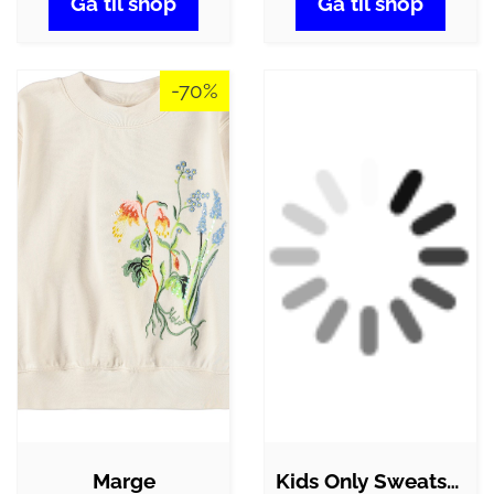
Gå til shop
Gå til shop
-70%
Marge
Kids Only Sweatshirt - KogSweat - Mauve…