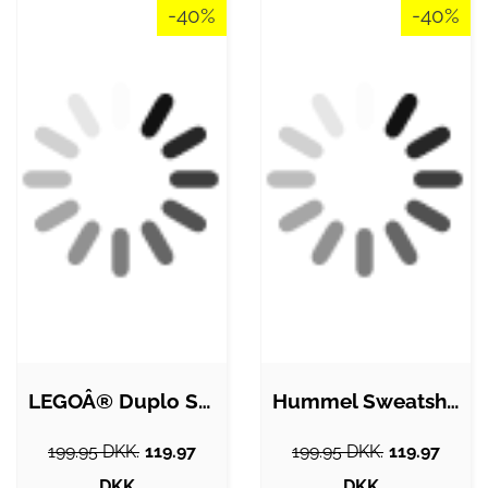
-40%
-40%
LEGOÂ® Duplo Sweatshirt - LwSika - Rød
Hummel Sweatshirt - hmlLime - Rød
199.95 DKK.
119.97
199.95 DKK.
119.97
DKK.
DKK.