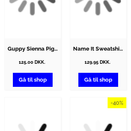
Guppy Sienna Pige Sweatshirt - Rhythmic…
Name It Sweatshirt - Noos - NkmVimo -…
125.00 DKK.
129.95 DKK.
Gå til shop
Gå til shop
-40%