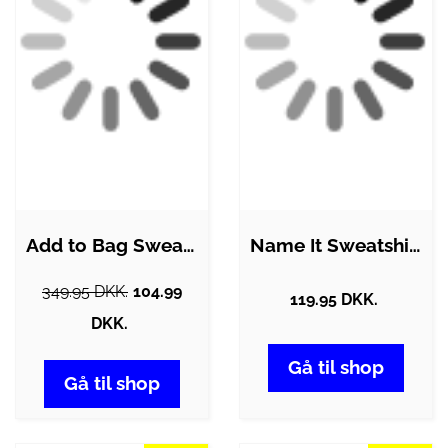
Add to Bag Sweatshirt - Rød
Name It Sweatshirt - Noos - NmmVimo -…
349.95 DKK.
104.99
119.95 DKK.
DKK.
Gå til shop
Gå til shop