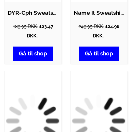
DYR-Cph Sweatshirt - DYRBellow - Dark…
Name It Sweatshirt - NkfKarita - Andorra
189.95 DKK.
123.47
249.95 DKK.
124.98
DKK.
DKK.
Gå til shop
Gå til shop