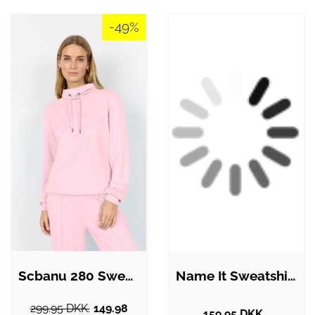
-49%
Scbanu 280 Sweatshirt Lyserød
Name It Sweatshirt - Noos - NmmObear -…
299.95 DKK.
149.98
159.95 DKK.