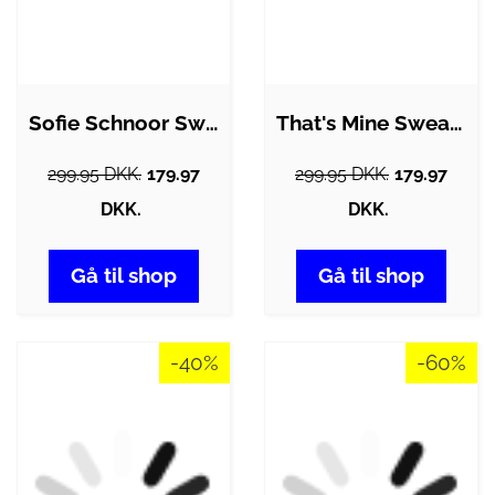
Sofie Schnoor Sweatshirt - ElisKB -…
That's Mine Sweatshirt - Noos - Amelia -…
299.95 DKK.
179.97
299.95 DKK.
179.97
DKK.
DKK.
Gå til shop
Gå til shop
-40%
-60%