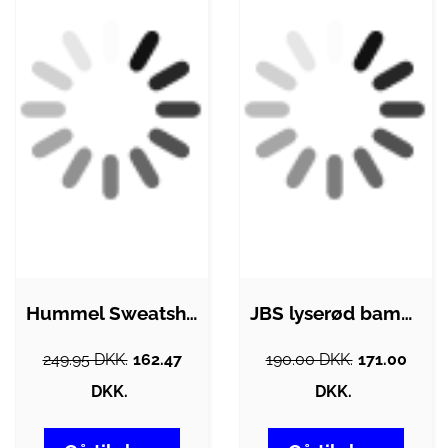
Hummel Sweatshirt - DBU - hmlHonor -…
JBS lyserød bambus-sweatshirt til baby …
249.95 DKK.
162.47
190.00 DKK.
171.00
DKK.
DKK.