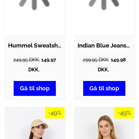
Hummel Sweatshirt - DBU - hmlCelebrate -…
Indian Blue Jeans Sweatshirt - Burlwood…
249.95 DKK.
149.97
299.95 DKK.
149.98
DKK.
DKK.
Gå til shop
Gå til shop
-49%
-49%