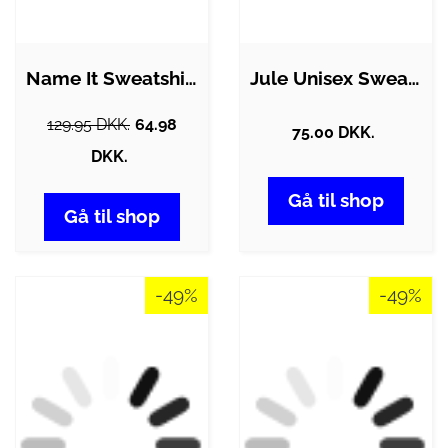
Name It Sweatshirt - NmfVismas - Jester…
Jule Unisex Sweatshirt - Rød/Survived -…
129.95 DKK.
64.98
75.00 DKK.
DKK.
Gå til shop
Gå til shop
-49%
-49%