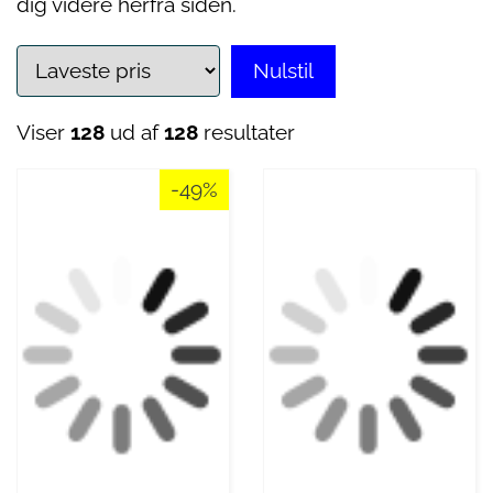
dig videre herfra siden.
Nulstil
Viser
128
ud af
128
resultater
-49%