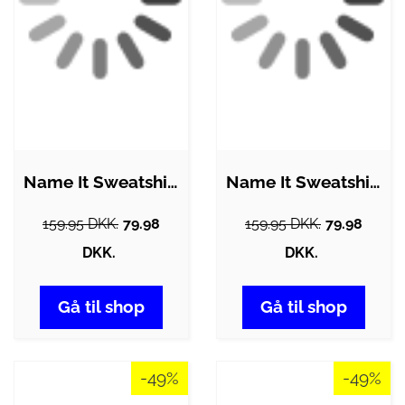
Name It Sweatshirt - NmfSetina -…
Name It Sweatshirt - NmfRomia - Cloud…
159.95 DKK.
79.98
159.95 DKK.
79.98
DKK.
DKK.
Gå til shop
Gå til shop
-49%
-49%