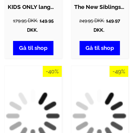
KIDS ONLY langærmet sweatshirt i lyserød…
The New Siblings Sweatshirt - TnstRonja…
179.95 DKK.
149.95
249.95 DKK.
149.97
DKK.
DKK.
Gå til shop
Gå til shop
-40%
-49%