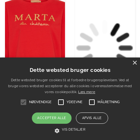
×
Dette websted bruger cookies
Dette websted bruger cookies til at forbedre brugeroplevelsen. Ved at
bruge vores websted accepterer du alle cookies i overensstemmelse med
vores cookiepolitik.
Læs mere
NØDVENDIGE
YDEEVNE
MÅLRETNING
Marta du Chateau dame sweatshirt…
DYR-Cph Sweatshirt - Dyrbellow - Grey…
ACCEPTER ALLE
AFVIS ALLE
199.00 DKK.
199.95 DKK.
VIS DETALJER