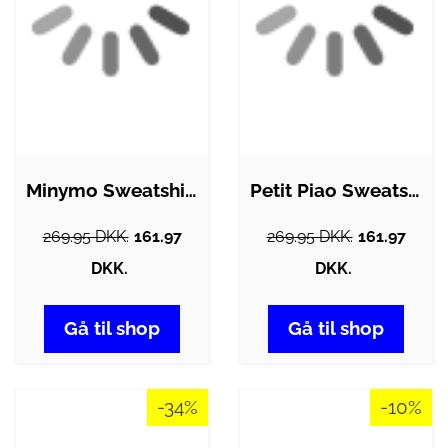
Minymo Sweatshirt - Rio Red
Petit Piao Sweatshirt - Light Grey…
269.95 DKK.
161.97
269.95 DKK.
161.97
DKK.
DKK.
Gå til shop
Gå til shop
-34%
-10%