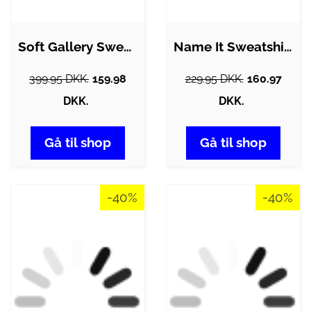
Soft Gallery Sweatshirt - Baptiste -…
Name It Sweatshirt - NkfAfikim - Hello…
399.95 DKK.
159.98
229.95 DKK.
160.97
DKK.
DKK.
Gå til shop
Gå til shop
-40%
-40%