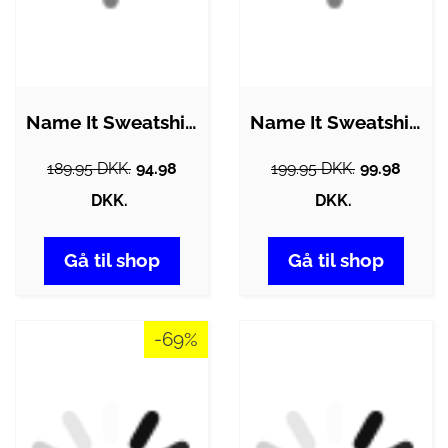
Name It Sweatshirt - NkfOdika -…
Name It Sweatshirt - NmfSakkina -…
189.95 DKK.
94.98
199.95 DKK.
99.98
DKK.
DKK.
Gå til shop
Gå til shop
-69%