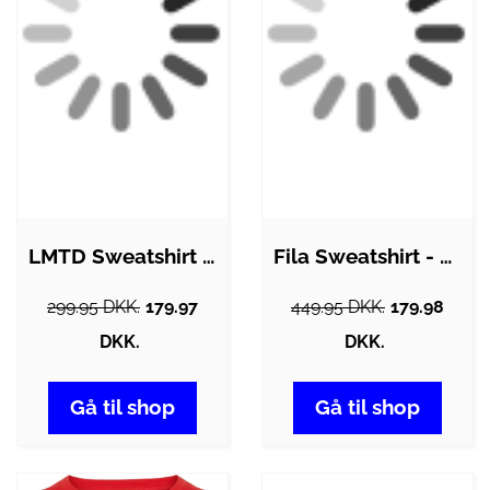
LMTD Sweatshirt - NlnSky - Chinese Red
Fila Sweatshirt - Classic Pure - Tawny…
299.95 DKK.
179.97
449.95 DKK.
179.98
DKK.
DKK.
Gå til shop
Gå til shop