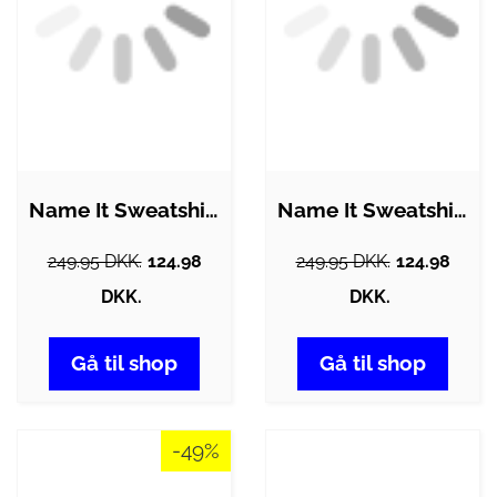
Name It Sweatshirt - NkfOldet - Sort
Name It Sweatshirt - NkfJabs Justin…
249.95 DKK.
124.98
249.95 DKK.
124.98
DKK.
DKK.
Gå til shop
Gå til shop
-49%