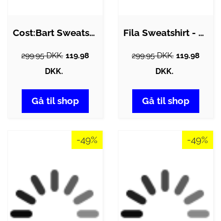
Cost:Bart Sweatshirt - CBPigalle -…
Fila Sweatshirt - Liam Crew - Sort
299.95 DKK.
119.98
299.95 DKK.
119.98
DKK.
DKK.
Gå til shop
Gå til shop
-49%
-49%