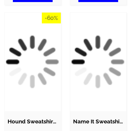
-60%
Hound Sweatshirt - Sort m. Struktur
Name It Sweatshirt - NkfLioca - Sort