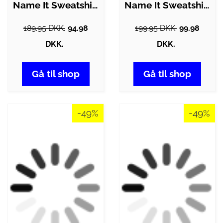
Name It Sweatshirt - NkfOrina - Black
Name It Sweatshirt - NmmSaied - India…
189.95 DKK.
94.98
199.95 DKK.
99.98
DKK.
DKK.
Gå til shop
Gå til shop
-49%
-49%