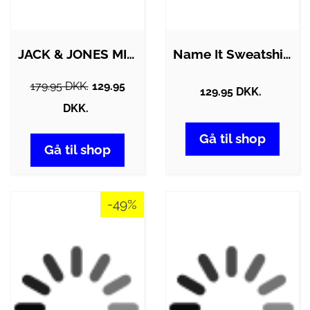
JACK & JONES MINI sweatshirt i sort til…
Name It Sweatshirt - NkfVismas - Dark…
179.95 DKK.
129.95
129.95 DKK.
DKK.
Gå til shop
Gå til shop
-49%