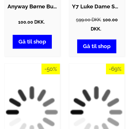
Anyway Børne Bukser - Black - 14
Y7 Luke Dame Sweatshirt - Sort - S
599.00 DKK.
100.00
100.00 DKK.
DKK.
Gå til shop
Gå til shop
-50%
-69%