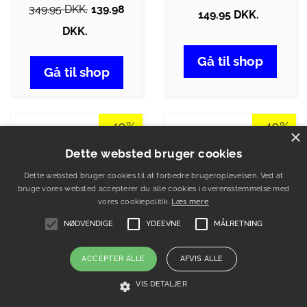
349.95 DKK.
139.98
149.95 DKK.
DKK.
Gå til shop
Gå til shop
-40%
-40%
×
Dette websted bruger cookies
Dette websted bruger cookies til at forbedre brugeroplevelsen. Ved at
bruge vores websted accepterer du alle cookies i overensstemmelse med
vores cookiepolitik.
Læs mere
NØDVENDIGE
YDEEVNE
MÅLRETNING
ACCEPTER ALLE
AFVIS ALLE
VIS DETALJER