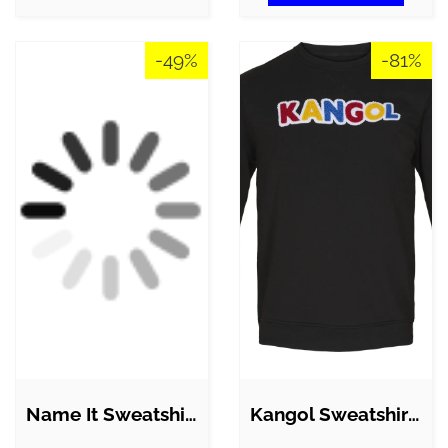
-49%
-81%
Name It Sweatshirt - Noos - NkfTulena -…
Kangol Sweatshirt Herre QuestCrew -…