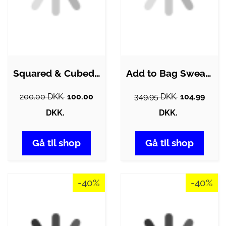
Squared & Cubed Børne Hættetrøje - Sort…
Add to Bag Sweatshirt - Sort m. Print
200.00 DKK.
100.00
349.95 DKK.
104.99
DKK.
DKK.
Gå til shop
Gå til shop
-40%
-40%