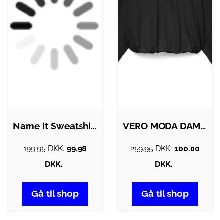
Name it Sweatshirt - NkmSheldon - Black
VERO MODA DAME SWEATSHIRT VMVIANA -…
199.95 DKK.
99.98
259.95 DKK.
100.00
DKK.
DKK.
Gå til shop
Gå til shop