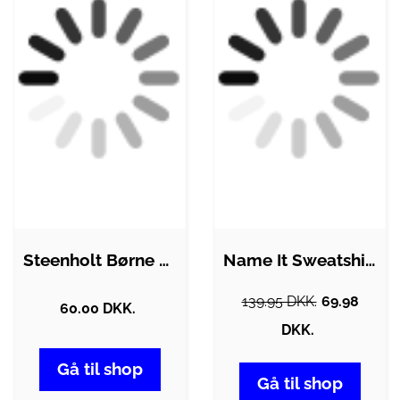
Steenholt Børne Sweatshirt - Black -…
Name It Sweatshirt - Kort - NkfVanita -…
139.95 DKK.
69.98
60.00 DKK.
DKK.
Gå til shop
Gå til shop