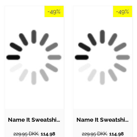
-49%
-49%
Name It Sweatshirt - NkfJyd - Pokemon -…
Name It Sweatshirt - NkfLiva - Sort m.…
229.95 DKK.
114.98
229.95 DKK.
114.98