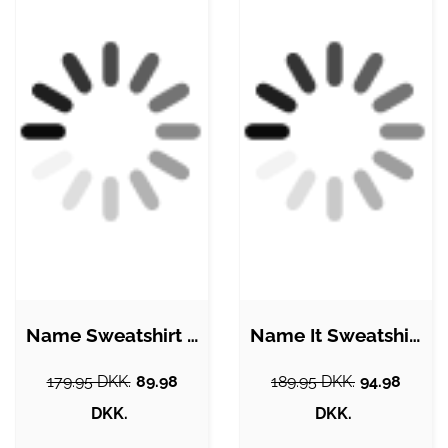
Name Sweatshirt - NkfBukak - Sort m.…
Name It Sweatshirt - NkfOdika - Black
179.95 DKK.
89.98
189.95 DKK.
94.98
DKK.
DKK.