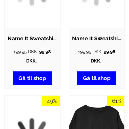
Name It Sweatshirt - NkmDigu - Sort
Name It Sweatshirt - NkmTroy - Black
199.95 DKK.
99.98
199.95 DKK.
99.98
DKK.
DKK.
Gå til shop
Gå til shop
-49%
-61%