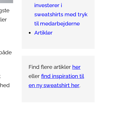
investerer i
gste
sweatshirts med tryk
ler
til medarbejderne
Artikler
 både
Find flere artikler
her
eller
find inspiration til
t
en ny sweatshirt her
.
lhed
g