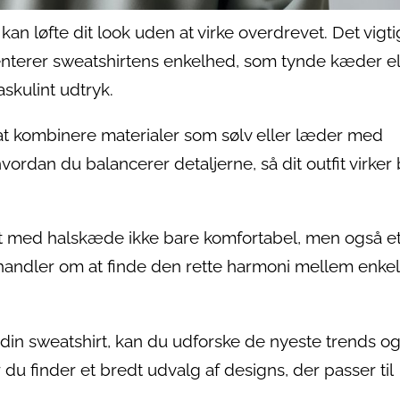
an løfte dit look uden at virke overdrevet. Det vigti
nterer sweatshirtens enkelhed, som tynde kæder el
kulint udtryk.
d at kombinere materialer som sølv eller læder med
vordan du balancerer detaljerne, så dit outfit virker
irt med halskæde ikke bare komfortabel, men også e
t handler om at finde den rette harmoni mellem enke
l til din sweatshirt, kan du udforske de nyeste trends o
r du finder et bredt udvalg af designs, der passer til