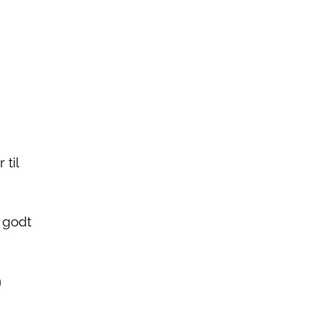
 til
l godt
n