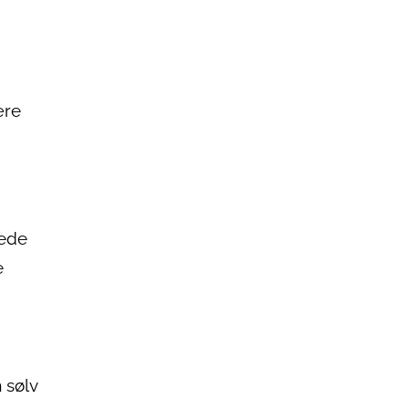
ære
pede
e
 sølv