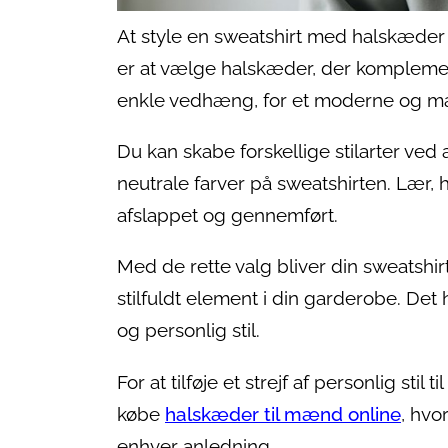
At style en sweatshirt med halskæder k
er at vælge halskæder, der kompleme
enkle vedhæng, for et moderne og mas
Du kan skabe forskellige stilarter ve
neutrale farver på sweatshirten. Lær, h
afslappet og gennemført.
Med de rette valg bliver din sweatsh
stilfuldt element i din garderobe. De
og personlig stil.
For at tilføje et strejf af personlig sti
købe
halskæder til mænd online
, hvo
enhver anledning.